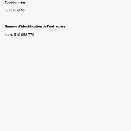
Coordonnées
05 63 43 44 56
Numéro d'identification de l'entreprise
510 058 779
SIREN
https://www.google.com/search?q=TCHIZIMBILA+Emilie+Avocat+Albi&stick=H4sIAAAAAAAA_-
NgU1I1qDA0SkxJNk4ys0hJS0w2tTC0MqhINUpKMTZLSjOzNEs0S00xXMQqF-Ls4Rnl6evk6eOo4JqbmZOZquBYlp-
cWKLgmJOUCQCPRYe5SgAAAA&hl=fr&mat=CXiBhjVLsvJ8ElcBl7_Ll0IuZPRikvSPAX27wa2uZvxmoYP8VTz-
X5nhyWzZn6XRagZnUbhwnuAhMincKhSEIJGUwt7tDDuGSmnutzsEmiYGoSr1rN6Db-nNFMyyaMsQS3w&authuser=0